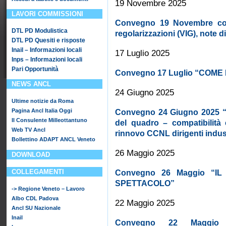
19 Novembre 2025
LAVORI COMMISSIONI
Convegno 19 Novembre con
DTL PD Modulistica
regolarizzazioni (VIG), note 
DTL PD Quesiti e risposte
Inail – Informazioni locali
17 Luglio 2025
Inps – Informazioni locali
Pari Opportunità
Convegno 17 Luglio “COM
NEWS ANCL
24 Giugno 2025
Ultime notizie da Roma
Pagina Ancl Italia Oggi
Convegno 24 Giugno 2025 “D
Il Consulente Milleottantuno
del quadro – compatibilità c
Web TV Ancl
rinnovo CCNL dirigenti indus
Bollettino ADAPT ANCL Veneto
26 Maggio 2025
DOWNLOAD
COLLEGAMENTI
Convegno 26 Maggio “I
SPETTACOLO”
-> Regione Veneto – Lavoro
Albo CDL Padova
22 Maggio 2025
Ancl SU Nazionale
Inail
Convegno 22 Maggi