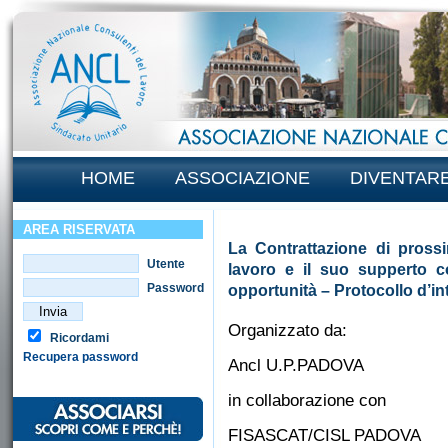
HOME
ASSOCIAZIONE
DIVENTAR
AREA RISERVATA
La Contrattazione di pross
Utente
lavoro e il suo supperto c
Password
opportunità – Protocollo d’i
Organizzato da:
Ricordami
Recupera password
Ancl U.P.PADOVA
in collaborazione con
FISASCAT/CISL PADOVA