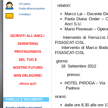
Chi siamo
relatori:
Guida all'associazione
Marco Lai – Docente Dir
Contattaci
Paola Diana Onder – Co
Ancl S.U.
Mario Piovesan – Opera
ISCRIVITI
ALL’ANCL!
Intervento di Ferrucci
FISASCAT-CISL
DIVENTERAI
Intervento di Marco B
PROTAGONISTA
FISASCAT-CISL
DEL TUO E
giorno:
18 Settembre 2012
NOSTRO FUTURO
presso:
NON DELEGARE!
HOTEL PIROGA – Via E
clicca qui!
Padova
orario:
TABELLE E DOCUMENTI
dalle ore 8.30 alle ore 1
Accedi a tabelle e documenti