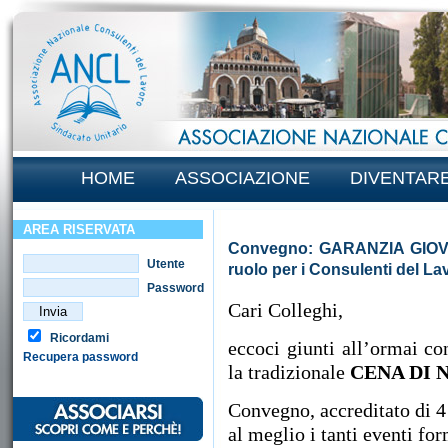
HOME
ASSOCIAZIONE
DIVENTAR
AREA RISERVATA
Convegno: GARANZIA GIOVAN
Utente
ruolo per i Consulenti del La
Password
Cari Colleghi,
Ricordami
eccoci giunti all’ormai c
Recupera password
la tradizionale
CENA DI 
Convegno, accreditato di 4
al meglio i tanti eventi fo