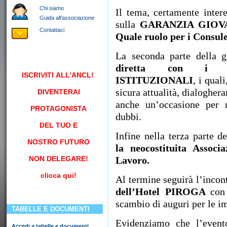
Chi siamo
Il tema, certamente intere
Guida all'associazione
sulla
GARANZIA GIOVANI
Contattaci
Quale ruolo per i Consul
La seconda parte della g
diretta con i n
ISCRIVITI
ALL’ANCL!
ISTITUZIONALI
, i qual
sicura attualità, dialoghe
DIVENTERAI
anche un’occasione per m
PROTAGONISTA
dubbi.
DEL TUO E
Infine nella terza parte d
NOSTRO FUTURO
la neocostituita Associ
NON DELEGARE!
Lavoro.
clicca qui!
Al termine seguirà l’incon
dell’Hotel PIROGA
co
scambio di auguri per le im
TABELLE E DOCUMENTI
Evidenziamo che l’event
Accedi a tabelle e documenti