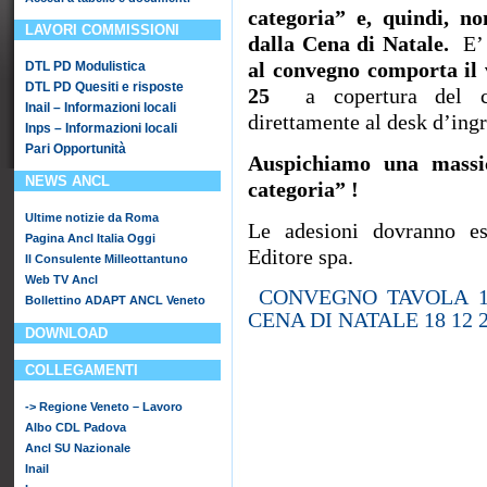
categoria” e, quindi, n
LAVORI COMMISSIONI
dalla Cena di Natale.
E’
DTL PD Modulistica
al convegno comporta il
DTL PD Quesiti e risposte
25
a copertura del co
Inail – Informazioni locali
direttamente al desk d’ingr
Inps – Informazioni locali
Pari Opportunità
Auspichiamo una massic
NEWS ANCL
categoria” !
Ultime notizie da Roma
Le adesioni dovranno e
Pagina Ancl Italia Oggi
Editore spa.
Il Consulente Milleottantuno
Web TV Ancl
CONVEGNO TAVOLA 1
Bollettino ADAPT ANCL Veneto
CENA DI NATALE 18 12 
DOWNLOAD
COLLEGAMENTI
-> Regione Veneto – Lavoro
Albo CDL Padova
Ancl SU Nazionale
Inail