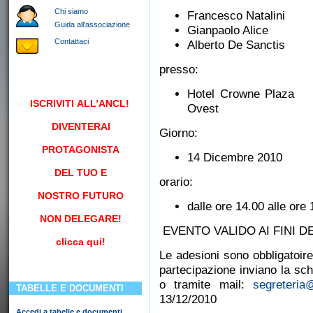
Chi siamo
Francesco Natalini C.
Guida all'associazione
Gianpaolo Alice 
Contattaci
Alberto De Sanctis 
presso:
Hotel Crowne Plaz
ISCRIVITI
ALL’ANCL!
Ovest
DIVENTERAI
Giorno:
PROTAGONISTA
14 Dicembre 2010
DEL TUO E
orario:
NOSTRO FUTURO
dalle ore 14.00 alle ore 
NON DELEGARE!
EVENTO VALIDO AI FINI DE
clicca qui!
Le adesioni sono obbligatoire
partecipazione inviano la sc
o tramite mail:
segreteria@
TABELLE E DOCUMENTI
13/12/2010
Accedi a tabelle e documenti