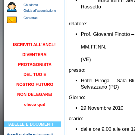
Eurointerim Serviz
Chi siamo
Rossetto
Guida all'associazione
Contattaci
relatore:
Prof. Giovanni Finotto 
Facoltà
ISCRIVITI
ALL’ANCL!
MM.FF.NN.
Universi
DIVENTERAI
(VE)
PROTAGONISTA
presso:
DEL TUO E
Hotel Piroga – Sala 
NOSTRO FUTURO
Selvazzano (PD)
NON DELEGARE!
Giorno:
clicca qui!
29 Novembre 2010
orario:
TABELLE E DOCUMENTI
dalle ore 9.00 alle ore 1
Accedi a tabelle e documenti