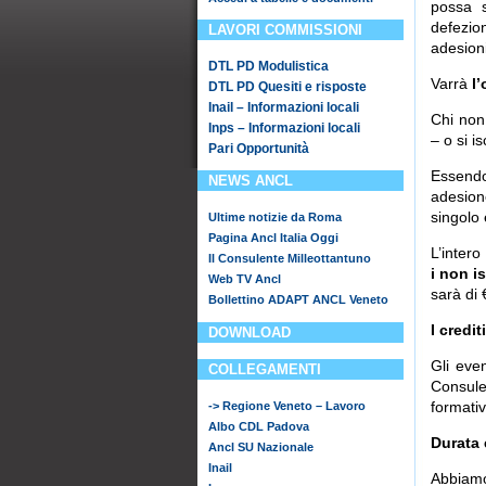
possa 
defezio
LAVORI COMMISSIONI
adesioni
DTL PD Modulistica
Varrà
l
DTL PD Quesiti e risposte
Inail – Informazioni locali
Chi non
Inps – Informazioni locali
– o si i
Pari Opportunità
Essendo
NEWS ANCL
adesion
singolo
Ultime notizie da Roma
Pagina Ancl Italia Oggi
L’inter
Il Consulente Milleottantuno
i non is
Web TV Ancl
sarà di 
Bollettino ADAPT ANCL Veneto
I credit
DOWNLOAD
Gli eve
COLLEGAMENTI
Consule
formativi
-> Regione Veneto – Lavoro
Albo CDL Padova
Durata 
Ancl SU Nazionale
Inail
Abbiamo