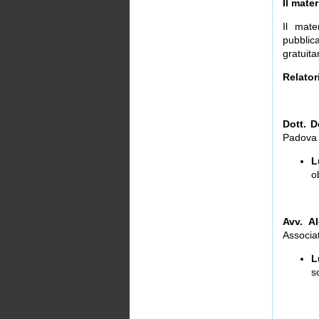
Il mater
Il mate
pubblica
gratuita
Relator
Dott. 
Padova
L
o
Avv. A
Associa
L
s