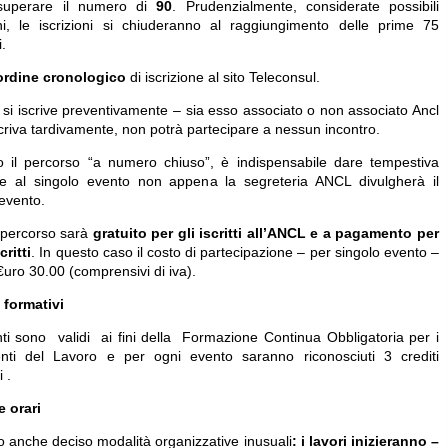
superare il numero di
90
. Prudenzialmente, considerate possibili
ni, le iscrizioni si chiuderanno al raggiungimento delle prime 75
.
’ordine cronologico
di iscrizione al sito Teleconsul.
 si iscrive preventivamente – sia esso associato o non associato Ancl
scriva tardivamente, non potrà partecipare a nessun incontro.
 il percorso “a numero chiuso”, è indispensabile dare tempestiva
e al singolo evento non appena la segreteria ANCL divulgherà il
 evento.
o percorso sarà
gratuito per gli iscritti all’ANCL e a pagamento per
critti
. In questo caso il costo di partecipazione – per singolo evento –
€uro 30.00 (comprensivi di iva).
i formativi
nti sono validi ai fini della Formazione Continua Obbligatoria per i
nti del Lavoro e per ogni evento saranno riconosciuti 3 crediti
 .
e orari
 anche deciso modalità organizzative inusuali
: i lavori inizieranno –