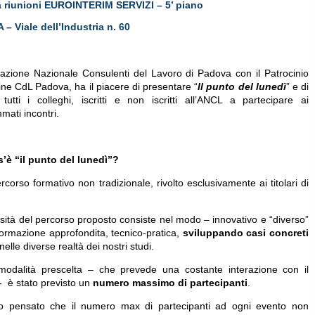
a riunioni EUROINTERIM SERVIZI – 5’ piano
– Viale dell’Industria n. 60
iazione Nazionale Consulenti del Lavoro di Padova con il Patrocinio
ine CdL Padova, ha il piacere di presentare “
Il punto del lunedì
” e di
e tutti i colleghi, iscritti e non iscritti all’ANCL a partecipare ai
mati incontri.
’è “il punto del lunedì”?
rcorso formativo non tradizionale, rivolto esclusivamente ai titolari di
sità del percorso proposto consiste nel modo – innovativo e “diverso”
formazione approfondita, tecnico-pratica,
sviluppando casi concreti
nelle diverse realtà dei nostri studi.
modalità prescelta – che prevede una costante interazione con il
- è stato previsto un
numero massimo di partecipanti
.
 pensato che il numero max di partecipanti ad ogni evento non