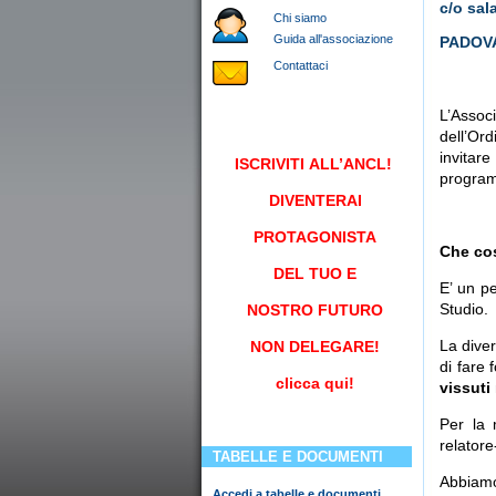
c/o sal
Chi siamo
Guida all'associazione
PADOVA 
Contattaci
L’Assoc
dell’Ord
invitar
ISCRIVITI
ALL’ANCL!
program
DIVENTERAI
PROTAGONISTA
Che cos
DEL TUO E
E’ un pe
Studio.
NOSTRO FUTURO
La diver
NON DELEGARE!
di fare 
clicca qui!
vissuti
Per la 
relatore
TABELLE E DOCUMENTI
Abbiamo
Accedi a tabelle e documenti