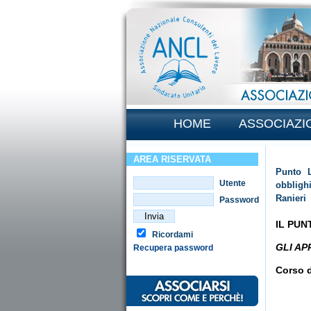
HOME
ASSOCIAZI
AREA RISERVATA
Punto L
Utente
obbligh
Ranieri
Password
IL PUN
Ricordami
GLI AP
Recupera password
Corso 