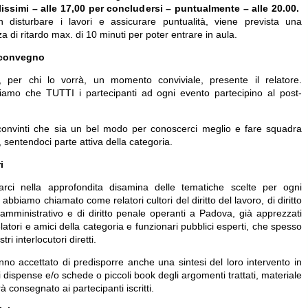
issimi – alle 17,00 per concludersi – puntualmente – alle 20.00.
 disturbare i lavori e assicurare puntualità, viene prevista una
za di ritardo max. di 10 minuti per poter entrare in aula.
 convegno
, per chi lo vorrà, un momento conviviale, presente il relatore.
iamo che TUTTI i partecipanti ad ogni evento partecipino al post-
onvinti che sia un bel modo per conoscerci meglio e fare squadra
 sentendoci parte attiva della categoria.
i
arci nella approfondita disamina delle tematiche scelte per ogni
 abbiamo chiamato come relatori cultori del diritto del lavoro, di diritto
 amministrativo e di diritto penale operanti a Padova, già apprezzati
elatori e amici della categoria e funzionari pubblici esperti, che spesso
ri interlocutori diretti.
nno accettato di predisporre anche una sintesi del loro intervento in
 dispense e/o schede o piccoli book degli argomenti trattati, materiale
à consegnato ai partecipanti iscritti.