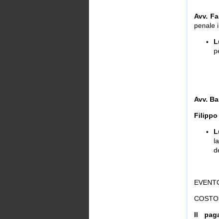
Avv. Fa
penale 
L
p
Avv. Ba
Filippo
L
l
d
EVENTO
COSTO: 
Il pag