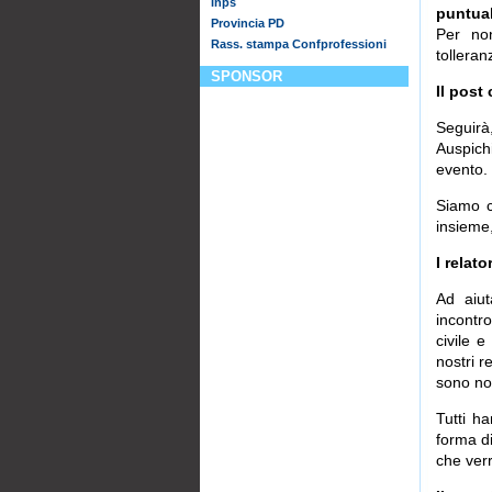
Inps
puntual
Provincia PD
Per non
Rass. stampa Confprofessioni
tolleran
SPONSOR
Il post
Seguirà
Auspich
evento.
Siamo c
insieme,
I relator
Ad aiut
incontro
civile e
nostri r
sono nost
Tutti ha
forma di
che verr