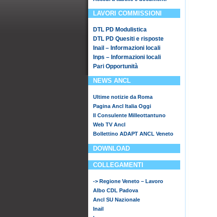
LAVORI COMMISSIONI
DTL PD Modulistica
DTL PD Quesiti e risposte
Inail – Informazioni locali
Inps – Informazioni locali
Pari Opportunità
NEWS ANCL
Ultime notizie da Roma
Pagina Ancl Italia Oggi
Il Consulente Milleottantuno
Web TV Ancl
Bollettino ADAPT ANCL Veneto
DOWNLOAD
COLLEGAMENTI
-> Regione Veneto – Lavoro
Albo CDL Padova
Ancl SU Nazionale
Inail