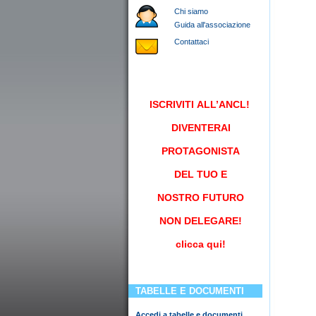
Chi siamo
Guida all'associazione
Contattaci
ISCRIVITI
ALL’ANCL!
DIVENTERAI
PROTAGONISTA
DEL TUO E
NOSTRO FUTURO
NON DELEGARE!
clicca qui!
TABELLE E DOCUMENTI
Accedi a tabelle e documenti