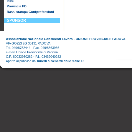
Inps
Provincia PD
Rass. stampa Confprofessioni
SPONSOR
Associazione Nazionale Consulenti Lavoro - UNIONE PROVINCIALE PADOVA
VIA GOZZI 2G 35131 PADOVA
Tel. 049/8752444 - Fax. 049/8363966
e-mail:
Unione Provinciale di Padova
C.F: 80033930282 - P.I.: 03439040282
Aperta al pubblico dal
lunedi al venerdi dalle 9 alle 13