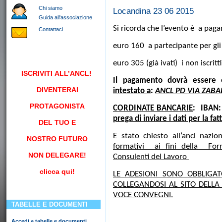
Chi siamo
Locandina 23 06 2015
Guida all'associazione
Si ricorda che l’evento è a pa
Contattaci
euro 160 a partecipante per gli i
euro 305 (già ivati) i non iscritt
ISCRIVITI
ALL’ANCL!
Il pagamento dovrà essere e
DIVENTERAI
intestato a
:
ANCL PD VIA ZABA
PROTAGONISTA
CORDINATE BANCARIE
: IBAN
prega di inviare i dati per la fa
DEL TUO E
E stato chiesto all’ancl nazio
NOSTRO FUTURO
formativi ai fini della For
NON DELEGARE!
Consulenti del Lavoro
clicca qui!
LE ADESIONI SONO OBBLIGAT
COLLEGANDOSI AL SITO DELL
VOCE CONVEGNI.
TABELLE E DOCUMENTI
Accedi a tabelle e documenti