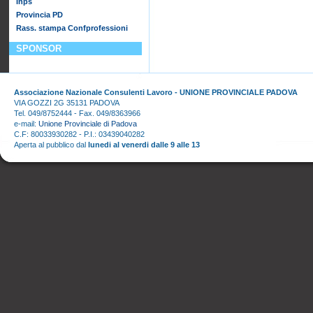
Inps
Provincia PD
Rass. stampa Confprofessioni
SPONSOR
Associazione Nazionale Consulenti Lavoro - UNIONE PROVINCIALE PADOVA
VIA GOZZI 2G 35131 PADOVA
Tel. 049/8752444 - Fax. 049/8363966
e-mail:
Unione Provinciale di Padova
C.F: 80033930282 - P.I.: 03439040282
Aperta al pubblico dal
lunedi al venerdi dalle 9 alle 13