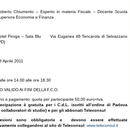
i:
oberto Chiumento – Esperto in materia Fiscale – Docente Scuola
uperiore Economia e Finanza
otel Piroga – Sala Blu Via Euganea 48-Tencarola di Selvazzano
PD)
8 Aprile 2011
alle ore 14.00 alle ore 18.30
 VALIDO AI FINI DELLA F.C.O.
o a pagamento: quota per partecipante 50,00 euro+Iva
ecipazione è gratuita per i C.d.L. iscritti all’ordine di Padova
i collaboratori di studio) e per gli abbonati Teleconsul
esioni sono obbligatorie e devono essere effettuate
vamente collegandosi al sito di Teleconsul
www.teleconsul.it