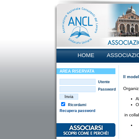
HOME
ASSOCIAZI
AREA RISERVATA
Il model
Utente
Organiz
Password
A
O
Ricordami
Recupera password
in coll
T