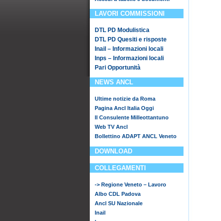
LAVORI COMMISSIONI
DTL PD Modulistica
DTL PD Quesiti e risposte
Inail – Informazioni locali
Inps – Informazioni locali
Pari Opportunità
NEWS ANCL
Ultime notizie da Roma
Pagina Ancl Italia Oggi
Il Consulente Milleottantuno
Web TV Ancl
Bollettino ADAPT ANCL Veneto
DOWNLOAD
COLLEGAMENTI
-> Regione Veneto – Lavoro
Albo CDL Padova
Ancl SU Nazionale
Inail