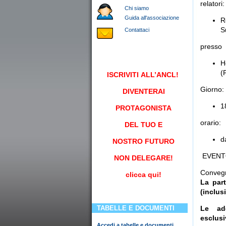
relator
Chi siamo
Guida all'associazione
R
S
Contattaci
presso
H
(
ISCRIVITI
ALL’ANCL!
Giorno:
DIVENTERAI
1
PROTAGONISTA
orario:
DEL TUO E
d
NOSTRO FUTURO
EVENTO
NON DELEGARE!
Convegn
clicca qui!
La part
(inclus
TABELLE E DOCUMENTI
Le ad
esclusi
Accedi a tabelle e documenti