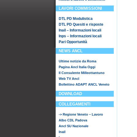
LAVORI COMMISSIONI
DTL PD Modulistica
DTL PD Quesiti e risposte
Inail – Informazioni locali
Inps – Informazioni locali
Pari Opportunità
NEWS ANCL
Ultime notizie da Roma
Pagina Ancl Italia Oggi
Il Consulente Milleottantuno
Web TV Ancl
Bollettino ADAPT ANCL Veneto
DOWNLOAD
COLLEGAMENTI
-> Regione Veneto – Lavoro
Albo CDL Padova
Ancl SU Nazionale
Inail