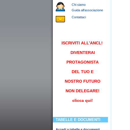
Chi siamo
Guida all'associazione
Contattaci
ISCRIVITI
ALL’ANCL!
DIVENTERAI
PROTAGONISTA
DEL TUO E
NOSTRO FUTURO
NON DELEGARE!
clicca qui!
TABELLE E DOCUMENTI
Accedi a tabelle e documenti