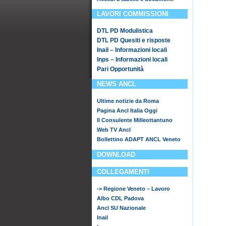
LAVORI COMMISSIONI
DTL PD Modulistica
DTL PD Quesiti e risposte
Inail – Informazioni locali
Inps – Informazioni locali
Pari Opportunità
NEWS ANCL
Ultime notizie da Roma
Pagina Ancl Italia Oggi
Il Consulente Milleottantuno
Web TV Ancl
Bollettino ADAPT ANCL Veneto
DOWNLOAD
COLLEGAMENTI
-> Regione Veneto – Lavoro
Albo CDL Padova
Ancl SU Nazionale
Inail