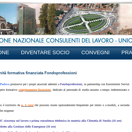
ONE
DIVENTARE SOCIO
CONVEGNI
PRA
ità formativa finanziata Fondoprofessioni
Padova
promuove per i propri associati aderenti a
Fondoprofessioni
, in partnership con Eurointerim Servizi
getto formativo
completamente finanziato
, dedicato al personale di studio assunto a tempo indeterminato o
no è costituito da
n. 6 corsi
che possono essere opzionalmente frequentati per intero o a moduli, a seconda
che esigenze:
C sicurezza sul lavoro e prima consulenza telefonica in materia alla Clientela di Studio (16 ore)
detto alla Gestione delle Emergenze (16 ore)