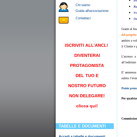
Pr
Chi siamo
Ra
Guida all'associazione
Sv
Contattaci
Or
Grazie al f
del proprio
ambito a vol
ISCRIVITI
ALL’ANCL!
il Cliente e 
DIVENTERAI
L’accesso a
all’indirizzo
PROTAGONISTA
E’ ammessa 
DEL TUO E
subito l’even
NOSTRO FUTURO
Potete pren
NON DELEGARE!
Per qualsia
clicca qui!
Commission
TABELLE E DOCUMENTI
Accedi a tabelle e documenti