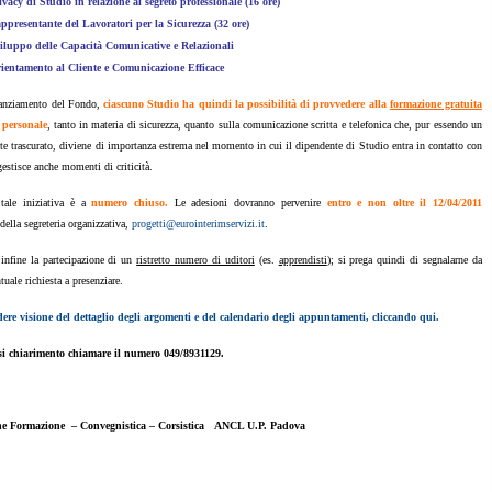
ivacy di Studio in relazione al segreto professionale (16 ore)
ppresentante del Lavoratori per la Sicurezza (32 ore)
iluppo delle Capacità Comunicative e Relazionali
ientamento al Cliente e Comunicazione Efficace
inanziamento del Fondo,
ciascuno Studio ha quindi la possibilità di provvedere alla
formazione gratuita
 personale
, tanto in materia di sicurezza, quanto sulla comunicazione scritta e telefonica che, pur essendo un
te trascurato, diviene di importanza estrema nel momento in cui il dipendente di Studio entra in contatto con
gestisce anche momenti di criticità.
 tale iniziativa è a
numero chiuso.
Le adesioni dovranno pervenire
entro e non oltre il 12/04/2011
 della segreteria organizzativa,
progetti@eurointerimservizi.it
.
infine la partecipazione di un
ristretto numero di uditori
(es.
apprendisti
); si prega quindi di segnalarne da
tuale richiesta a presenziare.
dere visione del dettaglio degli argomenti e del calendario degli appuntamenti, cliccando qui.
si chiarimento chiamare il numero 049/8931129.
e Formazione – Convegnistica – Corsistica
ANCL U.P.
Padova