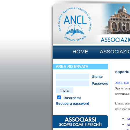
HOME
ASSOCIAZI
AREA RISERVATA
opportun
Utente
ANCL U.P.
Password
Spa, un pro
determinato.
Ricordami
Recupera password
L’intero pia
delle specifi
AB
Ad