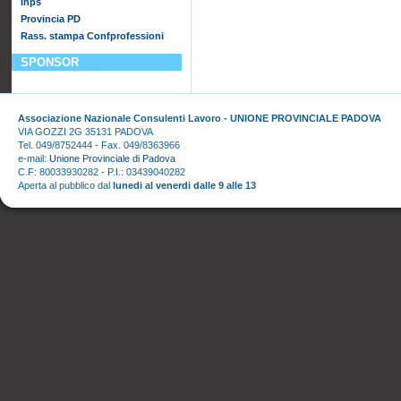
Inps
Provincia PD
Rass. stampa Confprofessioni
SPONSOR
Associazione Nazionale Consulenti Lavoro - UNIONE PROVINCIALE PADOVA
VIA GOZZI 2G 35131 PADOVA
Tel. 049/8752444 - Fax. 049/8363966
e-mail:
Unione Provinciale di Padova
C.F: 80033930282 - P.I.: 03439040282
Aperta al pubblico dal
lunedi al venerdi dalle 9 alle 13