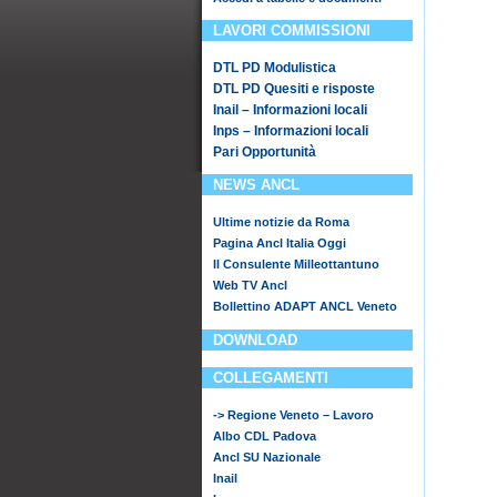
LAVORI COMMISSIONI
DTL PD Modulistica
DTL PD Quesiti e risposte
Inail – Informazioni locali
Inps – Informazioni locali
Pari Opportunità
NEWS ANCL
Ultime notizie da Roma
Pagina Ancl Italia Oggi
Il Consulente Milleottantuno
Web TV Ancl
Bollettino ADAPT ANCL Veneto
DOWNLOAD
COLLEGAMENTI
-> Regione Veneto – Lavoro
Albo CDL Padova
Ancl SU Nazionale
Inail