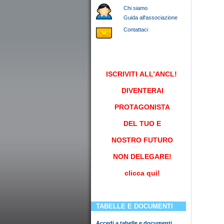
Chi siamo
Guida all'associazione
Contattaci
ISCRIVITI
ALL’ANCL!
DIVENTERAI
PROTAGONISTA
DEL TUO E
NOSTRO FUTURO
NON DELEGARE!
clicca qui!
TABELLE E DOCUMENTI
Accedi a tabelle e documenti