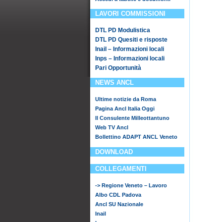
LAVORI COMMISSIONI
DTL PD Modulistica
DTL PD Quesiti e risposte
Inail – Informazioni locali
Inps – Informazioni locali
Pari Opportunità
NEWS ANCL
Ultime notizie da Roma
Pagina Ancl Italia Oggi
Il Consulente Milleottantuno
Web TV Ancl
Bollettino ADAPT ANCL Veneto
DOWNLOAD
COLLEGAMENTI
-> Regione Veneto – Lavoro
Albo CDL Padova
Ancl SU Nazionale
Inail