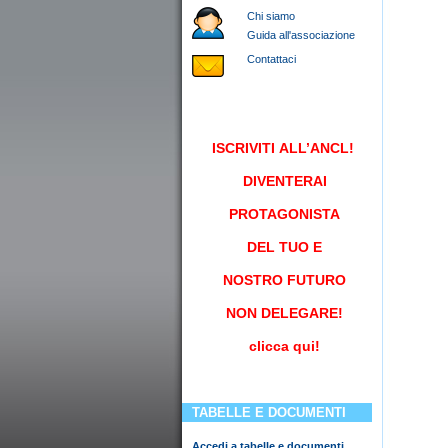
Chi siamo
Guida all'associazione
Contattaci
ISCRIVITI
ALL’ANCL!
DIVENTERAI
PROTAGONISTA
DEL TUO E
NOSTRO FUTURO
NON DELEGARE!
clicca qui!
TABELLE E DOCUMENTI
Accedi a tabelle e documenti