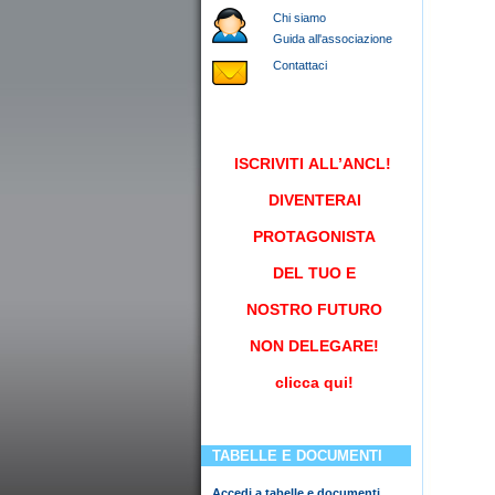
Chi siamo
Guida all'associazione
Contattaci
ISCRIVITI
ALL’ANCL!
DIVENTERAI
PROTAGONISTA
DEL TUO E
NOSTRO FUTURO
NON DELEGARE!
clicca qui!
TABELLE E DOCUMENTI
Accedi a tabelle e documenti