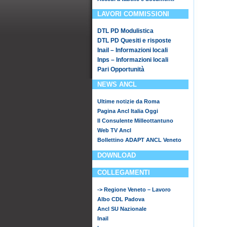
LAVORI COMMISSIONI
DTL PD Modulistica
DTL PD Quesiti e risposte
Inail – Informazioni locali
Inps – Informazioni locali
Pari Opportunità
NEWS ANCL
Ultime notizie da Roma
Pagina Ancl Italia Oggi
Il Consulente Milleottantuno
Web TV Ancl
Bollettino ADAPT ANCL Veneto
DOWNLOAD
COLLEGAMENTI
-> Regione Veneto – Lavoro
Albo CDL Padova
Ancl SU Nazionale
Inail