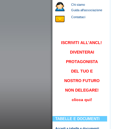
Chi siamo
Guida all'associazione
Contattaci
ISCRIVITI
ALL’ANCL!
DIVENTERAI
PROTAGONISTA
DEL TUO E
NOSTRO FUTURO
NON DELEGARE!
clicca qui!
TABELLE E DOCUMENTI
Accedi a tabelle e documenti