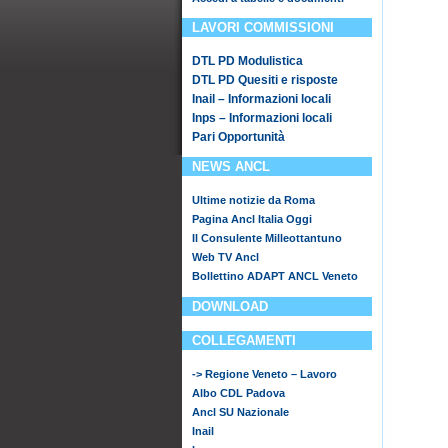
LAVORI COMMISSIONI
DTL PD Modulistica
DTL PD Quesiti e risposte
Inail – Informazioni locali
Inps – Informazioni locali
Pari Opportunità
NEWS ANCL
Ultime notizie da Roma
Pagina Ancl Italia Oggi
Il Consulente Milleottantuno
Web TV Ancl
Bollettino ADAPT ANCL Veneto
DOWNLOAD
COLLEGAMENTI
-> Regione Veneto – Lavoro
Albo CDL Padova
Ancl SU Nazionale
Inail