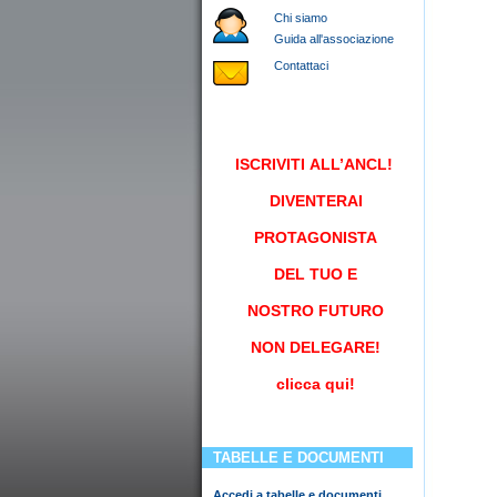
Chi siamo
Guida all'associazione
Contattaci
ISCRIVITI
ALL’ANCL!
DIVENTERAI
PROTAGONISTA
DEL TUO E
NOSTRO FUTURO
NON DELEGARE!
clicca qui!
TABELLE E DOCUMENTI
Accedi a tabelle e documenti