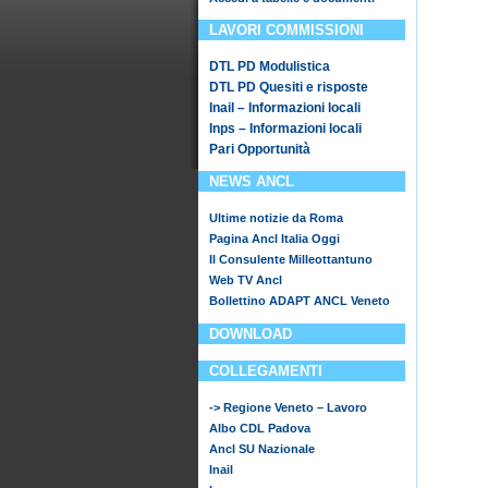
LAVORI COMMISSIONI
DTL PD Modulistica
DTL PD Quesiti e risposte
Inail – Informazioni locali
Inps – Informazioni locali
Pari Opportunità
NEWS ANCL
Ultime notizie da Roma
Pagina Ancl Italia Oggi
Il Consulente Milleottantuno
Web TV Ancl
Bollettino ADAPT ANCL Veneto
DOWNLOAD
COLLEGAMENTI
-> Regione Veneto – Lavoro
Albo CDL Padova
Ancl SU Nazionale
Inail