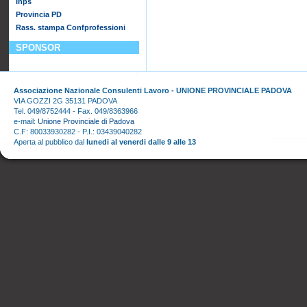
Inps
Provincia PD
Rass. stampa Confprofessioni
SPONSOR
Associazione Nazionale Consulenti Lavoro - UNIONE PROVINCIALE PADOVA
VIA GOZZI 2G 35131 PADOVA
Tel. 049/8752444 - Fax. 049/8363966
e-mail:
Unione Provinciale di Padova
C.F: 80033930282 - P.I.: 03439040282
Aperta al pubblico dal
lunedi al venerdi dalle 9 alle 13