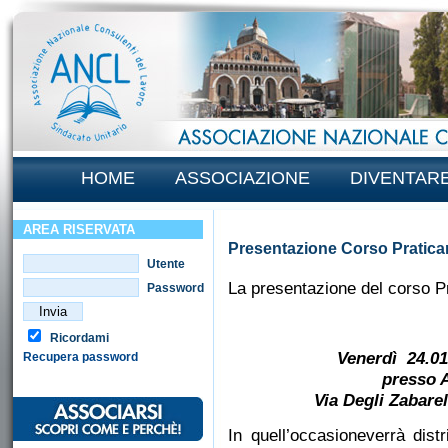
HOME
ASSOCIAZIONE
DIVENTAR
AREA RISERVATA
Presentazione Corso Pratica
Utente
La presentazione del corso Pr
Password
Ricordami
Venerdì 24.01
Recupera password
presso
Via Degli Zabar
In quell’occasione
verrà dist