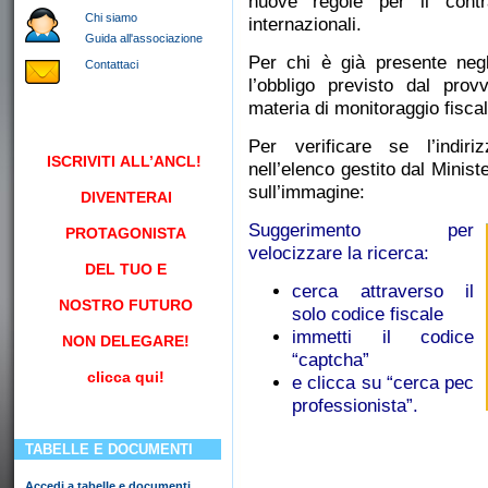
nuove regole per il contra
Chi siamo
internazionali.
Guida all'associazione
Per chi è già presente neg
Contattaci
l’obbligo previsto dal pro
materia di monitoraggio fiscal
Per verificare se l’ind
ISCRIVITI
ALL’ANCL!
nell’elenco gestito dal Minis
sull’immagine:
DIVENTERAI
Suggerimento per
PROTAGONISTA
velocizzare la ricerca:
DEL TUO E
cerca attraverso il
NOSTRO FUTURO
solo codice fiscale
immetti il codice
NON DELEGARE!
“captcha”
clicca qui!
e clicca su “cerca pec
professionista”.
TABELLE E DOCUMENTI
Accedi a tabelle e documenti