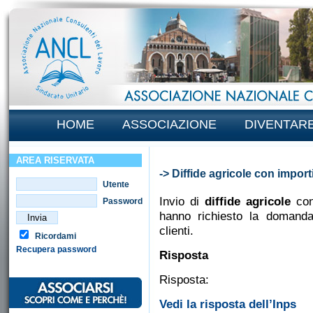
HOME
ASSOCIAZIONE
DIVENTAR
AREA RISERVATA
-> Diffide agricole con importi
Utente
Invio di
diffide agricole
con
Password
hanno richiesto la domanda
clienti.
Ricordami
Recupera password
Risposta
Risposta:
Vedi la risposta dell’Inps