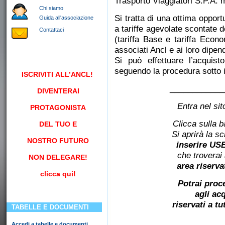
Trasporto Viaggiatori S.P.A.
Chi siamo
Si tratta di una ottima opportu
Guida all'associazione
a tariffe agevolate scontate d
Contattaci
(tariffa Base e tariffa Econ
associati Ancl e ai loro dipend
Si può effettuare l’acquisto
seguendo la procedura sotto i
ISCRIVITI
ALL’ANCL!
____________
DIVENTERAI
Entra nel sit
PROTAGONISTA
Clicca sulla b
DEL TUO E
Si aprirà la s
NOSTRO FUTURO
inserire U
che troverai
NON DELEGARE!
area riserva
clicca qui!
Potrai proc
agli ac
riservati a tu
TABELLE E DOCUMENTI
____________
Accedi a tabelle e documenti