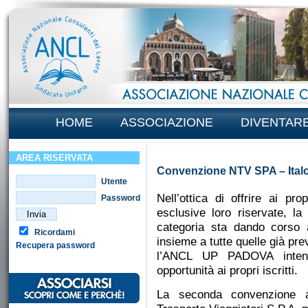
HOME
ASSOCIAZIONE
DIVENTAR
AREA RISERVATA
Convenzione NTV SPA – Ital
Utente
Nell’ottica di offrire ai pro
Password
esclusive loro riservate, 
categoria sta dando corso 
Ricordami
insieme a tutte quelle già pre
Recupera password
l’ANCL UP PADOVA intende
opportunità ai propri iscritti.
La seconda convenzione a