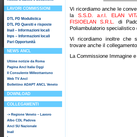
LAVORI COMMISSIONI
Vi ricordiamo anche le
conven
la
S.S.D. a.r.l. ELAN V
DTL PD Modulistica
FISIOELAN S.R.L.
di Pado
DTL PD Quesiti e risposte
Poliambulatorio specialistico d
Inail – Informazioni locali
Inps – Informazioni locali
Vi ricordiamo inoltre che
Pari Opportunità
trovare anche il collegamento
NEWS ANCL
La Commissione Immagine e 
Ultime notizie da Roma
Pagina Ancl Italia Oggi
Il Consulente Milleottantuno
Web TV Ancl
Bollettino ADAPT ANCL Veneto
DOWNLOAD
COLLEGAMENTI
-> Regione Veneto – Lavoro
Albo CDL Padova
Ancl SU Nazionale
Inail