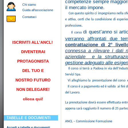
competenze sempre maggiori p
Chi siamo
il mercato impone.
Guida all'associazione
Con questo spirito ci impegniamo nella sfi
Contattaci
e attiva, certi che la condivisione di esper
.
professione
di
quest’anno si arti
Il corso
verranno affrontati due tem
ISCRIVITI
ALL’ANCL!
contrattazione di 2° livell
connessa a rilevare i dati n
DIVENTERAI
aziendale
e la strutturazi
PROTAGONISTA
gestione adeguato alle esige
Il corso si terrà a Padova in via dell’Indus
DEL TUO E
Servizi Spa.
NOSTRO FUTURO
Vi alleghiamo la presentazione del corso e
Il corso è a pagamento ed è valido ai fini d
NON DELEGARE!
del Lavoro.
clicca qui!
La prenotazione dovrà essere effettuata entro
appena sarà raggiunto il numero di 25 partec
TABELLE E DOCUMENTI
ANCL – Commissione Formazione
Accedi a tabelle e documenti