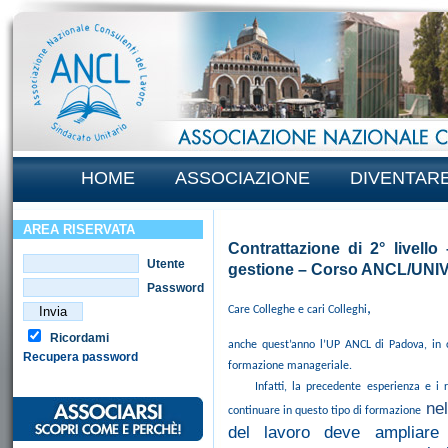
HOME
ASSOCIAZIONE
DIVENTAR
AREA RISERVATA
Contrattazione di 2° livello 
Utente
gestione – Corso ANCL/UNI
Password
,
Care Colleghe e cari Colleghi
Ricordami
anche quest’anno l’UP ANCL di Padova, in 
Recupera password
formazione manageriale.
Infatti, la precedente esperienza e i ris
nel
continuare in questo tipo di formazione
del lavoro deve ampliare 