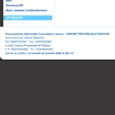
Inps
Provincia PD
Rass. stampa Confprofessioni
SPONSOR
Associazione Nazionale Consulenti Lavoro - UNIONE PROVINCIALE PADOVA
VIA GOZZI 2G 35131 PADOVA
Tel. 049/8752444 - Fax. 049/8363966
e-mail:
Unione Provinciale di Padova
C.F: 80033930282 - P.I.: 03439040282
Aperta al pubblico dal
lunedi al venerdi dalle 9 alle 13