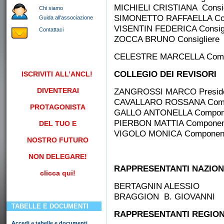
MICHIELI CRISTIANA Consig
Chi siamo
SIMONETTO RAFFAELLA Con
Guida all'associazione
VISENTIN FEDERICA Consigl
Contattaci
ZOCCA BRUNO Consigliere
CELESTRE MARCELLA Compo
COLLEGIO DEI REVISORI
ISCRIVITI
ALL’ANCL!
DIVENTERAI
ZANGROSSI MARCO Presidente
CAVALLARO ROSSANA Compon
PROTAGONISTA
GALLO ANTONELLA Componen
PIERBON MATTIA Component
DEL TUO E
VIGOLO MONICA Component
NOSTRO FUTURO
NON DELEGARE!
RAPPRESENTANTI NAZION
clicca qui!
BERTAGNIN ALESSIO
BRAGGION B. GIOVANNI
TABELLE E DOCUMENTI
RAPPRESENTANTI REGION
Accedi a tabelle e documenti