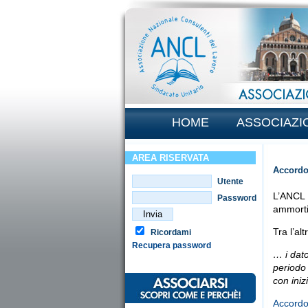
HOME
ASSOCIAZI
AREA RISERVATA
Accordo
Utente
L’ANCL 
Password
ammortiz
Tra l’alt
Ricordami
Recupera password
… i dato
periodo
con iniz
Accordo