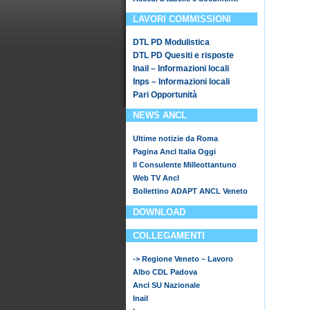
LAVORI COMMISSIONI
DTL PD Modulistica
DTL PD Quesiti e risposte
Inail – Informazioni locali
Inps – Informazioni locali
Pari Opportunità
NEWS ANCL
Ultime notizie da Roma
Pagina Ancl Italia Oggi
Il Consulente Milleottantuno
Web TV Ancl
Bollettino ADAPT ANCL Veneto
DOWNLOAD
COLLEGAMENTI
-> Regione Veneto – Lavoro
Albo CDL Padova
Ancl SU Nazionale
Inail