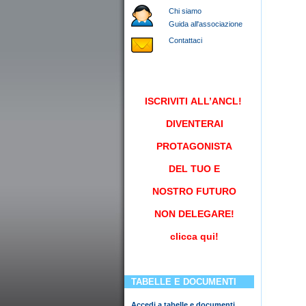
Chi siamo
Guida all'associazione
Contattaci
ISCRIVITI
ALL’ANCL!
DIVENTERAI
PROTAGONISTA
DEL TUO E
NOSTRO FUTURO
NON DELEGARE!
clicca qui!
TABELLE E DOCUMENTI
Accedi a tabelle e documenti