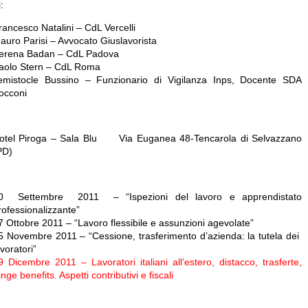
ri:
rancesco Natalini – CdL Vercelli
auro Parisi – Avvocato Giuslavorista
erena Badan – CdL Padova
aolo Stern – CdL Roma
emistocle Bussino – Funzionario di Vigilanza Inps, Docente SDA
occoni
otel Piroga – Sala Blu Via Euganea 48-Tencarola di Selvazzano
PD)
0 Settembre 2011 – “Ispezioni del lavoro e apprendistato
rofessionalizzante”
7 Ottobre 2011 – “Lavoro flessibile e assunzioni agevolate”
5 Novembre 2011 – “Cessione, trasferimento d’azienda: la tutela dei
avoratori”
9 Dicembre 2011 – Lavoratori italiani all’estero, distacco, trasferte,
ringe benefits. Aspetti contributivi e fiscali