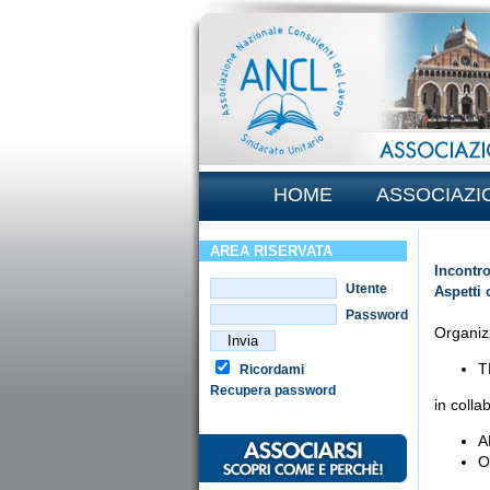
HOME
ASSOCIAZI
AREA RISERVATA
Incontro
Utente
Aspetti c
Password
Organiz
T
Ricordami
Recupera password
in coll
A
O