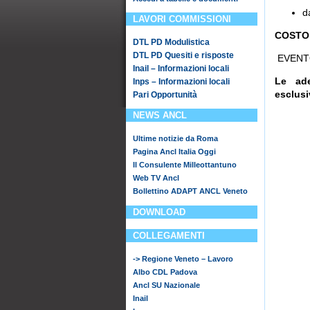
d
LAVORI COMMISSIONI
COSTO t
DTL PD Modulistica
DTL PD Quesiti e risposte
EVENTO
Inail – Informazioni locali
Le ad
Inps – Informazioni locali
esclusi
Pari Opportunità
NEWS ANCL
Ultime notizie da Roma
Pagina Ancl Italia Oggi
Il Consulente Milleottantuno
Web TV Ancl
Bollettino ADAPT ANCL Veneto
DOWNLOAD
COLLEGAMENTI
-> Regione Veneto – Lavoro
Albo CDL Padova
Ancl SU Nazionale
Inail