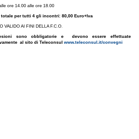
alle ore 14.00 alle ore 18.00
otale per tutti 4 gli incontri: 80,00 Euro+Iva
 VALIDO AI FINI DELLA F.C.O.
esioni sono obbligatorie e devono essere effettuate
vamente al sito di Teleconsul
www.teleconsul.it/convegni