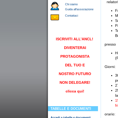
relato
Chi siamo
Guida all'associazione
F
M
Contattaci
S
P
T
B
ISCRIVITI
ALL’ANCL!
presso
DIVENTERAI
H
PROTAGONISTA
(
DEL TUO E
Giorni:
NOSTRO FUTURO
3
p
NON DELEGARE!
2
2
clicca qui!
l
1
f
TABELLE E DOCUMENTI
orario:
Accedi a tabelle e documenti