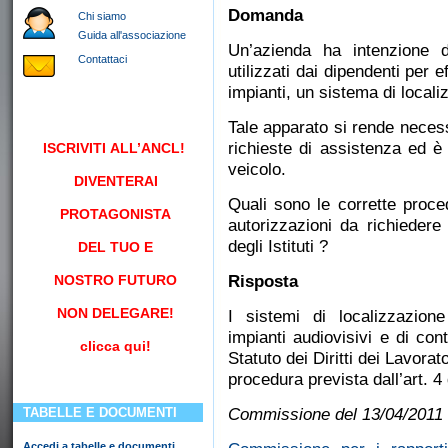
Domanda
Chi siamo
Guida all'associazione
Un’azienda ha intenzione d
Contattaci
utilizzati dai dipendenti per e
impianti, un sistema di locali
Tale apparato si rende necess
richieste di assistenza ed è
ISCRIVITI
ALL’ANCL!
veicolo.
DIVENTERAI
Quali sono le corrette proce
PROTAGONISTA
autorizzazioni da richiedere 
degli Istituti ?
DEL TUO E
NOSTRO FUTURO
Risposta
NON DELEGARE!
I sistemi di localizzazione
impianti audiovisivi e di cont
clicca qui!
Statuto dei Diritti dei Lavora
procedura prevista dall’art. 4
TABELLE E DOCUMENTI
Commissione del 13/04/2011
Accedi a tabelle e documenti