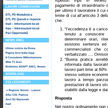
ispettori Inps in Veneto
pagamento di straordinario 
LAVORI COMMISSIONI
per ultimo il
lavoratore il cui
DTL PD Modulistica
limite di cui all’articolo 3 de
DTL PD Quesiti e risposte
che:
Inail – Informazioni locali
Inps – Informazioni locali
“l’eccedenza è a carico
Pari Opportunità
tenuto a conoscere l
determinare orari, rite
NEWS ANCL
esistono sentenze ed 
Ultime notizie da Roma
commercialisti che c
Pagina Ancl Italia Oggi
verbalizzato …. Omissi
Il Consulente Milleottantuno
“Buona pratica avreb
Web TV Ancl
informata dalla lavoratr
Bollettino ADAPT ANCL Veneto
lavoro part-time al 60% 
DOWNLOAD
stesso settore economic
lavoro a tempo parzia
COLLEGAMENTI
prestazioni di lavoro str
stabiliti dalla legge e dai
-> Regione Veneto – Lavoro
Albo CDL Padova
Risposta
Ancl SU Nazionale
Inail
Nel nostro ordinamento non es