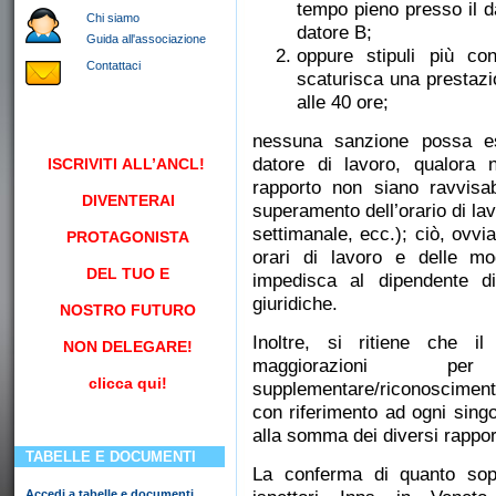
tempo pieno presso il d
Chi siamo
datore B;
Guida all'associazione
oppure stipuli più con
Contattaci
scaturisca una prestazi
alle 40 ore;
nessuna sanzione possa e
datore di lavoro, qualora n
ISCRIVITI
ALL’ANCL!
rapporto non siano ravvisabi
DIVENTERAI
superamento dell’orario di la
settimanale, ecc.); ciò, ovv
PROTAGONISTA
orari di lavoro e delle mo
DEL TUO E
impedisca al dipendente di
giuridiche.
NOSTRO FUTURO
Inoltre, si ritiene che i
NON DELEGARE!
maggiorazioni per
clicca qui!
supplementare/riconosciment
con riferimento ad ogni singo
alla somma dei diversi rapport
TABELLE E DOCUMENTI
La conferma di quanto sop
Accedi a tabelle e documenti