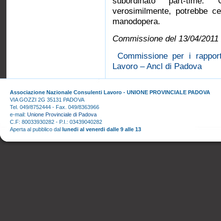
subordinato part-time. 
verosimilmente, potrebbe cel
manodopera.
Commissione del 13/04/2011
Commissione per i rapport
Lavoro – Ancl di Padova
Associazione Nazionale Consulenti Lavoro - UNIONE PROVINCIALE PADOVA
VIA GOZZI 2G 35131 PADOVA
Tel. 049/8752444 - Fax. 049/8363966
e-mail:
Unione Provinciale di Padova
C.F: 80033930282 - P.I.: 03439040282
Aperta al pubblico dal
lunedi al venerdi dalle 9 alle 13